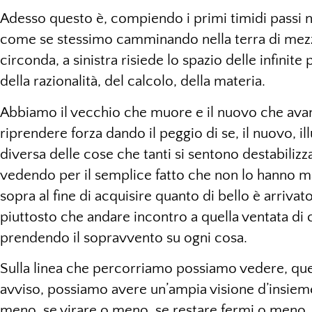
Adesso questo è, compiendo i primi timidi passi
come se stessimo camminando nella terra di mezzo
circonda, a sinistra risiede lo spazio delle infinite p
della razionalità, del calcolo, della materia.
Abbiamo il vecchio che muore e il nuovo che avanz
riprendere forza dando il peggio di se, il nuovo, i
diversa delle cose che tanti si sentono destabili
vedendo per il semplice fatto che non lo hanno mai
sopra al fine di acquisire quanto di bello è arriva
piuttosto che andare incontro a quella ventata di c
prendendo il sopravvento su ogni cosa.
Sulla linea che percorriamo possiamo vedere, que
avviso, possiamo avere un’ampia visione d’insieme
meno, se virare o meno, se restare fermi o meno.