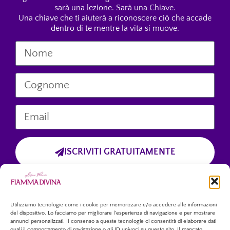
sarà una lezione. Sarà una Chiave.
Una chiave che ti aiuterà a riconoscere ciò che accade
dentro di te mentre la vita si muove.
ISCRIVITI GRATUITAMENTE
Cliccando sul pulsante “Iscriviti Gratuitamente”, dichiari di aver preso
visione dell’informativa sulla privacy
e di accettare esplicitamente il trattamento dei tuoi dati personali
forniti tramite questo modulo.
Utilizziamo tecnologie come i cookie per memorizzare e/o accedere alle informazioni
del dispositivo. Lo facciamo per migliorare l'esperienza di navigazione e per mostrare
annunci personalizzati. Il consenso a queste tecnologie ci consentirà di elaborare dati
quali il comportamento di navigazione o gli ID univoci su questo sito. Il mancato