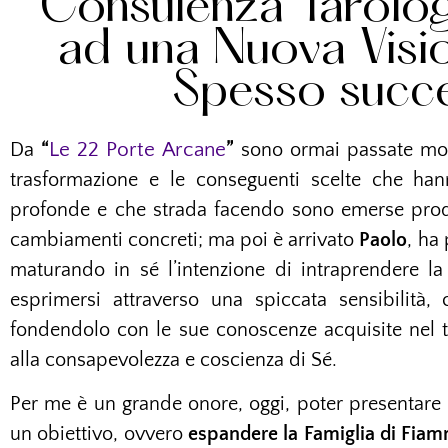
Consulenza Tarologi
ad una Nuova Visio
Spesso succ
Le 22 Porte Arcane
Da
“
”
sono ormai passate mol
trasformazione e le conseguenti scelte che han
profonde e che strada facendo sono emerse produ
cambiamenti concreti; ma poi è arrivato
Paolo
, ha
maturando in sé l’intenzione di intraprendere la
esprimersi attraverso una spiccata sensibilità,
fondendolo con le sue conoscenze acquisite nel
alla consapevolezza e coscienza di Sé.
Per me è un grande onore, oggi, poter presentare
un obiettivo, ovvero
espandere la Famiglia di Fia