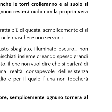
he le torri crolleranno e al suolo si
nuno resterà nudo con la propria vera
tratta più di questa, semplicemente ci si
r cui le maschere non servono.
giusto sbagliato, illuminato oscuro… non
 mischiati insieme creando spesso grandi
o, il che non vuol dire che si parlerà di
na realtà consapevole dell’esistenza
glio e per il quale l’ una non toccherà
pre, semplicemente ognuno tornerà al