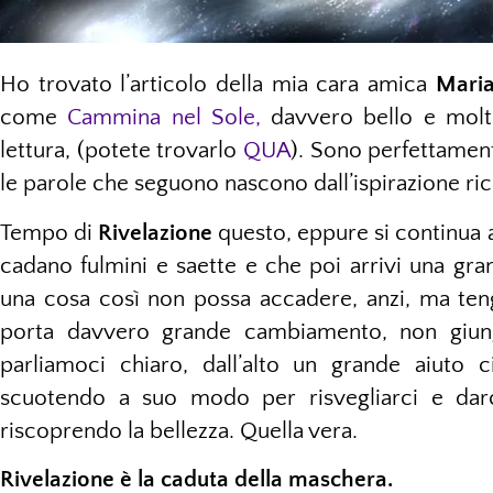
Ho trovato l’articolo della mia cara amica
Maria
come
Cammina nel Sole,
davvero bello e molto
lettura, (potete trovarlo
QUA
). Sono perfettament
le parole che seguono nascono dall’ispirazione ric
Tempo di
Rivelazione
questo, eppure si continua a
cadano fulmini e saette e che poi arrivi una gra
una cosa così non possa accadere, anzi, ma ten
porta davvero grande cambiamento, non giunge
parliamoci chiaro, dall’alto un grande aiuto ci
scuotendo a suo modo per risvegliarci e darc
riscoprendo la bellezza. Quella vera.
Rivelazione è la caduta della maschera.