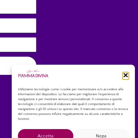
Utilizziamo tecnologie come i cookie per memorizzare e/o accedere alle
informazioni del dispositivo. Lo facciamo per migliorare l'esperienza di
navigazione e per mostrare annunci personalizzati. Il consenso a queste
tecnologie ci consentirà di elaborare dati quali il comportamento di
navigazione o gli ID univoci su questo sito. Il mancato consenso o la revoca
del consenso possono influire negativamente su alcune caratteristiche e
funzioni.
Accetta
Nega