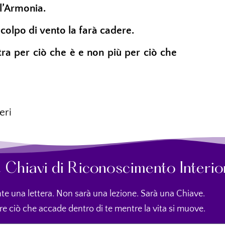
ll’Armonia.
colpo di vento la farà cadere.
ra per ciò che è e non più per ciò che
eri
52 Chiavi di Riconoscimento Interio
te una lettera. Non sarà una lezione. Sarà una Chiave.
re ciò che accade dentro di te mentre la vita si muove.