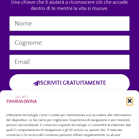
Una chiave che ti aiuterà a riconoscere ciò che accade
dentro di te mentre la vita si muove.
ISCRIVITI GRATUITAMENTE
Cliccando sul pulsante “Iscriviti Gratuitamente”, dichiari di aver preso
visione dell’informativa sulla privacy
e di accettare esplicitamente il trattamento dei tuoi dati personali
forniti tramite questo modulo.
Utilizziamo tecnologie come i cookie per memorizzare e/o accedere alle informazioni
del dispositivo. Lo facciamo per migliorare l'esperienza di navigazione e per mostrare
annunci personalizzati. Il consenso a queste tecnologie ci consentirà di elaborare dati
quali il comportamento di navigazione o gli ID univoci su questo sito. Il mancato
consenso o la revoca del consenso possono influire negativamente su alcune