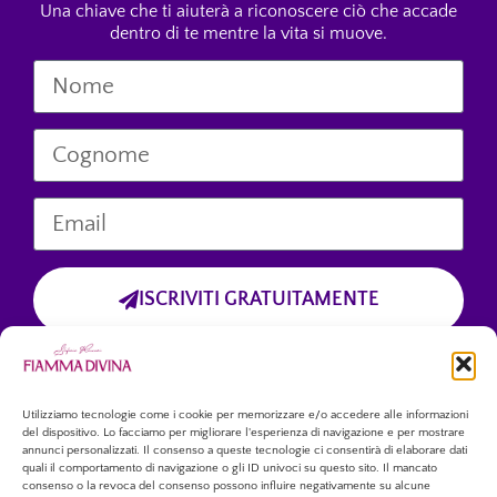
Una chiave che ti aiuterà a riconoscere ciò che accade
dentro di te mentre la vita si muove.
ISCRIVITI GRATUITAMENTE
Cliccando sul pulsante “Iscriviti Gratuitamente”, dichiari di aver preso
visione dell’informativa sulla privacy
e di accettare esplicitamente il trattamento dei tuoi dati personali
forniti tramite questo modulo.
Utilizziamo tecnologie come i cookie per memorizzare e/o accedere alle informazioni
del dispositivo. Lo facciamo per migliorare l'esperienza di navigazione e per mostrare
annunci personalizzati. Il consenso a queste tecnologie ci consentirà di elaborare dati
quali il comportamento di navigazione o gli ID univoci su questo sito. Il mancato
consenso o la revoca del consenso possono influire negativamente su alcune