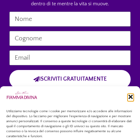
dentro di te mentre la vita si muove.
ISCRIVITI GRATUITAMENTE
Cliccando sul pulsante “Iscriviti Gratuitamente”, dichiari di aver preso
visione dell’informativa sulla privacy
e di accettare esplicitamente il trattamento dei tuoi dati personali
forniti tramite questo modulo.
Utilizziamo tecnologie come i cookie per memorizzare e/o accedere alle informazioni
del dispositivo. Lo facciamo per migliorare l'esperienza di navigazione e per mostrare
annunci personalizzati. Il consenso a queste tecnologie ci consentirà di elaborare dati
quali il comportamento di navigazione o gli ID univoci su questo sito. Il mancato
consenso o la revoca del consenso possono influire negativamente su alcune
caratteristiche e funzioni.