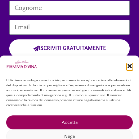
ISCRIVITI GRATUITAMENTE
Cliccando sul pulsante “Iscriviti Gratuitamente”, dichiari di aver preso
visione dell’informativa sulla privacy
e di accettare esplicitamente il trattamento dei tuoi dati personali
forniti tramite questo modulo.
Utilizziamo tecnologie come i cookie per memorizzare e/o accedere alle informazioni
del dispositivo. Lo facciamo per migliorare l'esperienza di navigazione e per mostrare
annunci personalizzati. Il consenso a queste tecnologie ci consentirà di elaborare dati
quali il comportamento di navigazione o gli ID univoci su questo sito. Il mancato
consenso o la revoca del consenso possono influire negativamente su alcune
caratteristiche e funzioni.
Accetta
Copyright © 2026 – Tutti i diritti riservati.
Nega