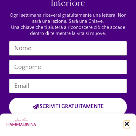
Interiore
Ogni settimana riceverai gratuitamente una lettera. Non
sarà una lezione. Sarà una Chiave.
Una chiave che ti aiuterà a riconoscere ciò che accade
dentro di te mentre la vita si muove.
ISCRIVITI GRATUITAMENTE
Cliccando sul pulsante “Iscriviti Gratuitamente”, dichiari di aver preso
visione dell’informativa sulla privacy
e di accettare esplicitamente il trattamento dei tuoi dati personali