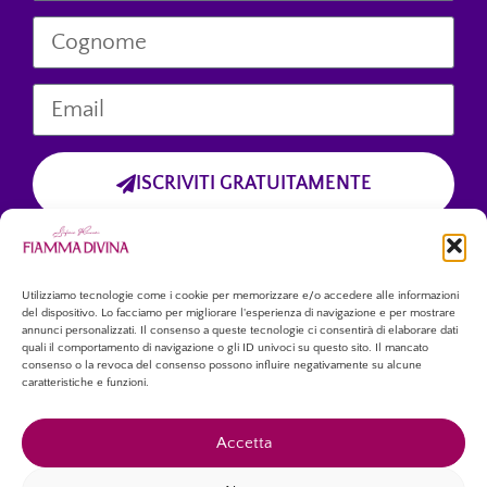
ISCRIVITI GRATUITAMENTE
Cliccando sul pulsante “Iscriviti Gratuitamente”, dichiari di aver preso
visione dell’informativa sulla privacy
e di accettare esplicitamente il trattamento dei tuoi dati personali
forniti tramite questo modulo.
Utilizziamo tecnologie come i cookie per memorizzare e/o accedere alle informazioni
del dispositivo. Lo facciamo per migliorare l'esperienza di navigazione e per mostrare
annunci personalizzati. Il consenso a queste tecnologie ci consentirà di elaborare dati
quali il comportamento di navigazione o gli ID univoci su questo sito. Il mancato
consenso o la revoca del consenso possono influire negativamente su alcune
caratteristiche e funzioni.
Accetta