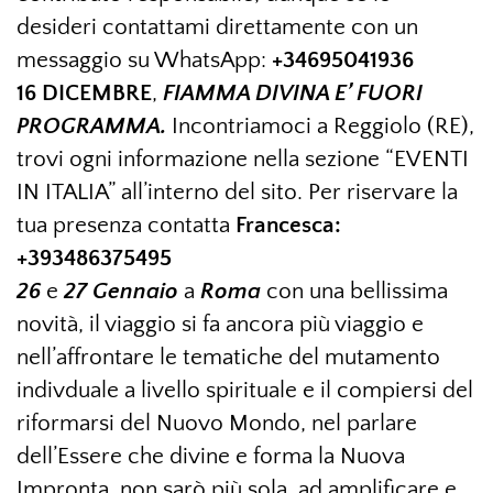
desideri contattami direttamente con un
messaggio su WhatsApp:
+34695041936
16 DICEMBRE
,
FIAMMA DIVINA E’ FUORI
PROGRAMMA.
Incontriamoci a Reggiolo (RE),
trovi ogni informazione nella sezione “EVENTI
IN ITALIA” all’interno del sito. Per riservare la
tua presenza contatta
Francesca:
+393486375495
26
e
27 Gennaio
a
Roma
con una bellissima
novità, il viaggio si fa ancora più viaggio e
nell’affrontare le tematiche del mutamento
indivduale a livello spirituale e il compiersi del
riformarsi del Nuovo Mondo, nel parlare
dell’Essere che divine e forma la Nuova
Impronta, non sarò più sola, ad amplificare e