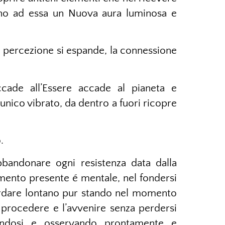
rno ad essa un Nuova aura luminosa e
 la percezione si espande, la connessione
ade all’Essere accade al pianeta e
n unico vibrato, da dentro a fuori ricopre
.
bbandonare ogni resistenza data dalla
omento presente é mentale, nel fondersi
ardare lontano pur stando nel momento
 procedere e l’avvenire senza perdersi
candosi e osservando prontamente e