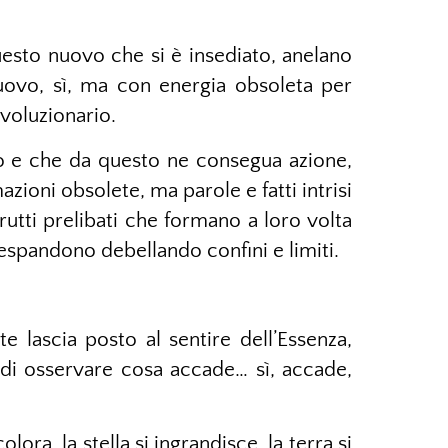
sto nuovo che si è insediato, anelano
uovo, sì, ma con energia obsoleta per
voluzionario.
 e che da questo ne consegua azione,
zioni obsolete, ma parole e fatti intrisi
utti prelibati che formano a loro volta
si espandono debellando confini e limiti.
te lascia posto al sentire dell’Essenza,
 di osservare cosa accade… sì, accade,
olora, la stella si ingrandisce, la terra si