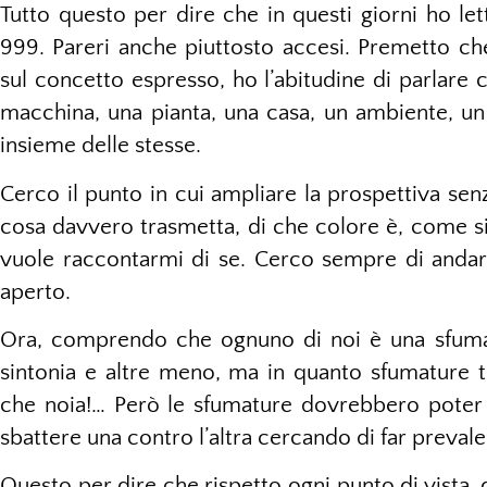
Tutto questo per dire che in questi giorni ho lett
999. Pareri anche piuttosto accesi. Premetto 
sul concetto espresso, ho l’abitudine di parlare c
macchina, una pianta, una casa, un ambiente, un 
insieme delle stesse.
Cerco il punto in cui ampliare la prospettiva se
cosa davvero trasmetta, di che colore è, come s
vuole raccontarmi di se. Cerco sempre di anda
aperto.
Ora, comprendo che ognuno di noi è una sfumat
sintonia e altre meno, ma in quanto sfumature tu
che noia!… Però le sfumature dovrebbero poter
sbattere una contro l’altra cercando di far prevale
Questo per dire che rispetto ogni punto di vista,