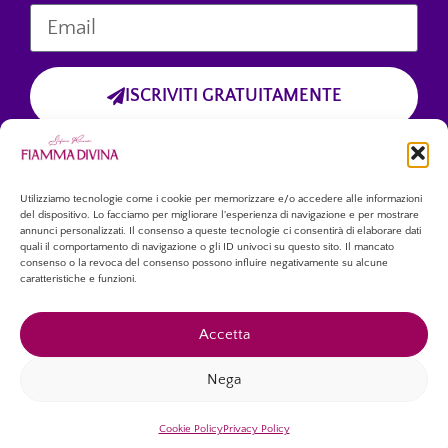
ISCRIVITI GRATUITAMENTE
Cliccando sul pulsante “Iscriviti Gratuitamente”, dichiari di aver preso
visione dell’informativa sulla privacy
e di accettare esplicitamente il trattamento dei tuoi dati personali
forniti tramite questo modulo.
Utilizziamo tecnologie come i cookie per memorizzare e/o accedere alle informazioni
del dispositivo. Lo facciamo per migliorare l'esperienza di navigazione e per mostrare
annunci personalizzati. Il consenso a queste tecnologie ci consentirà di elaborare dati
quali il comportamento di navigazione o gli ID univoci su questo sito. Il mancato
consenso o la revoca del consenso possono influire negativamente su alcune
caratteristiche e funzioni.
Accetta
Copyright © 2026 – Tutti i diritti riservati.
Nega
Associazione Culturale “Fiamma Divina”
P.IVA 02428200568
Cookie Policy
Privacy Policy