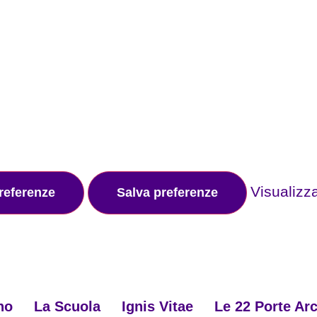
Visualizz
preferenze
Salva preferenze
no
La Scuola
Ignis Vitae
Le 22 Porte Ar