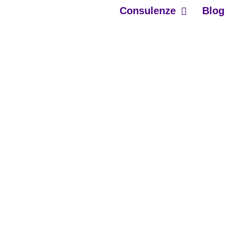
Consulenze
Blog
ESSERE E L’EMERGERE DEL D
Home
|
Blog