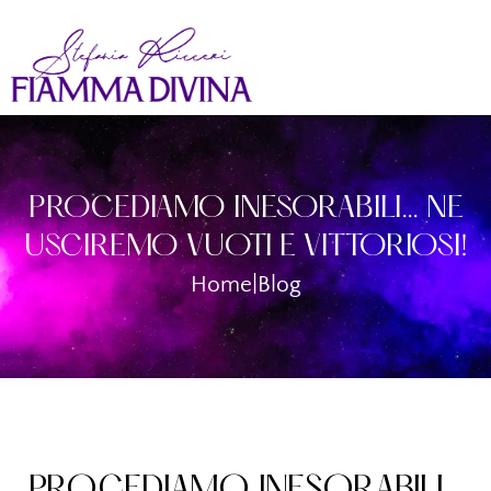
PROCEDIAMO INESORABILI… NE
USCIREMO VUOTI E VITTORIOSI!
Home
|
Blog