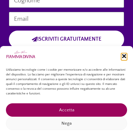
ISCRIVITI GRATUITAMENTE
Cliccando sul pulsante “Iscriviti Gratuitamente”, dichiari di aver preso
visione dell’informativa sulla privacy
e di accettare esplicitamente il trattamento dei tuoi dati personali
forniti tramite questo modulo.
Utilizziamo tecnologie come i cookie per memorizzare e/o accedere alle informazioni
del dispositivo. Lo facciamo per migliorare l'esperienza di navigazione e per mostrare
annunci personalizzati. Il consenso a queste tecnologie ci consentirà di elaborare dati
quali il comportamento di navigazione o gli ID univoci su questo sito. Il mancato
consenso o la revoca del consenso possono influire negativamente su alcune
caratteristiche e funzioni.
Accetta
Copyright © 2026 – Tutti i diritti riservati.
Nega
Associazione Culturale “Fiamma Divina”