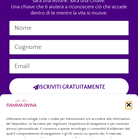
sarà una lezione. Sarà una Chiave.
Una chiave che ti aiuterà a riconoscere ciò che accade
dentro di te mentre la vita si muove.
ISCRIVITI GRATUITAMENTE
Cliccando sul pulsante “Iscriviti Gratuitamente”, dichiari di aver preso
visione dell’informativa sulla privacy
e di accettare esplicitamente il trattamento dei tuoi dati personali
forniti tramite questo modulo.
Utilizziamo tecnologie come i cookie per memorizzare e/o accedere alle informazioni
del dispositivo. Lo facciamo per migliorare l'esperienza di navigazione e per mostrare
annunci personalizzati. Il consenso a queste tecnologie ci consentirà di elaborare dati
quali il comportamento di navigazione o gli ID univoci su questo sito. Il mancato