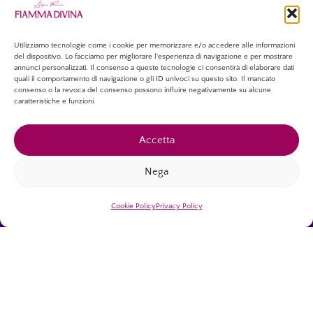
Utilizziamo tecnologie come i cookie per memorizzare e/o accedere alle informazioni
del dispositivo. Lo facciamo per migliorare l'esperienza di navigazione e per mostrare
annunci personalizzati. Il consenso a queste tecnologie ci consentirà di elaborare dati
quali il comportamento di navigazione o gli ID univoci su questo sito. Il mancato
ISCRIVITI GRATUITAMENTE
consenso o la revoca del consenso possono influire negativamente su alcune
caratteristiche e funzioni.
Cliccando sul pulsante “Iscriviti Gratuitamente”, dichiari di aver preso
Accetta
visione dell’informativa sulla privacy
e di accettare esplicitamente il trattamento dei tuoi dati personali
forniti tramite questo modulo.
Nega
Cookie Policy
Privacy Policy
Copyright © 2026 – Tutti i diritti riservati.
Associazione Culturale “Fiamma Divina”