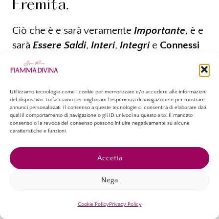
Eremita.
Ciò che è e sarà veramente
Importante
, è e
sarà
Essere Saldi
,
Interi
,
Integri
e
Connessi
con le
Forze Celesti
.
Camminiamo questo spazio frequenziale
Utilizziamo tecnologie come i cookie per memorizzare e/o accedere alle informazioni
aprendoci al flusso cosmico e
Allineandoci
del dispositivo. Lo facciamo per migliorare l'esperienza di navigazione e per mostrare
annunci personalizzati. Il consenso a queste tecnologie ci consentirà di elaborare dati
alla
Nuova Modulazione di Frequenza
che
quali il comportamento di navigazione o gli ID univoci su questo sito. Il mancato
verrà ampiamente
trasmessa dal Sole
.
consenso o la revoca del consenso possono influire negativamente su alcune
caratteristiche e funzioni.
Focalizziamoci solo su quello, perché
Accetta
risulterà essere l’apripista all’attraversare
una delicata linea di confine che, non
Nega
rimodulando la frequenza interiore,
potrebbe risultare folgorante.
Cookie Policy
Privacy Policy