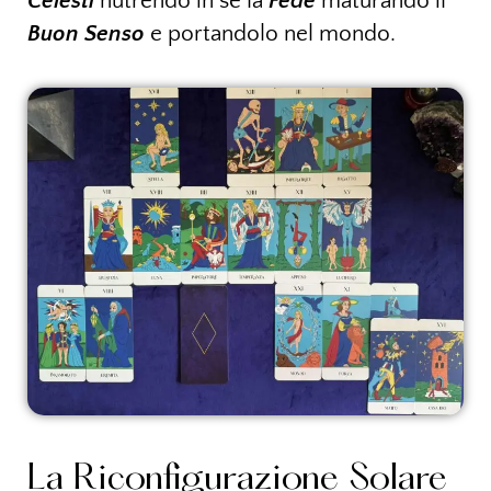
Celesti
nutrendo in sé la
Fede
maturando il
Buon Senso
e portandolo nel mondo.
La Riconfigurazione Solare