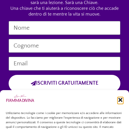
sarà una lezione. Sarà una Chiave.
Una chiave che ti aiuterà a riconoscere ciò che accade
dentro di te mentre la vita si muove.
ISCRIVITI GRATUITAMENTE
Cliccando sul pulsante “Iscriviti Gratuitamente”, dichiari di aver preso
visione dell’informativa sulla privacy
e di accettare esplicitamente il trattamento dei tuoi dati personali
forniti tramite questo modulo.
Utilizziamo tecnologie come i cookie per memorizzare e/o accedere alle informazioni
del dispositivo. Lo facciamo per migliorare l'esperienza di navigazione e per mostrare
annunci personalizzati. Il consenso a queste tecnologie ci consentirà di elaborare dati
quali il comportamento di navigazione o gli ID univoci su questo sito. Il mancato